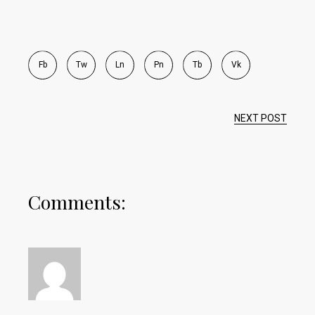
Fb
Tw
Ln
Pn
Tb
Vk
NEXT POST
Comments: